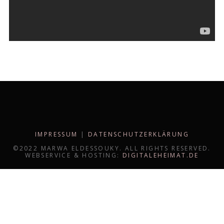
IMPRESSUM
|
DATENSCHUTZERKLÄRUNG
©2022 MARWA ELDESSOUKY. ALL RIGHTS RESERVED.
WEBSERVICE & HOSTING:
DIGITALEHEIMAT.DE